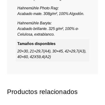
Hahnemühle Photo Rag:
Acabado mate. 308g/m², 100% Algodón.
Hahnemühle Baryta:
Acabado brillante. 325 g/m², 100% α-
Celulosa, extrablanco.
Tamaños disponibles
20×30, 21×29,7(A4), 30×45, 42×29,7(A3),
40×60, 42X59,4(A2)
Productos relacionados