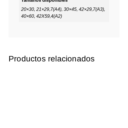
Tamaños disponibles
20×30, 21×29,7(A4), 30×45, 42×29,7(A3),
40×60, 42X59,4(A2)
Productos relacionados
€
25.00