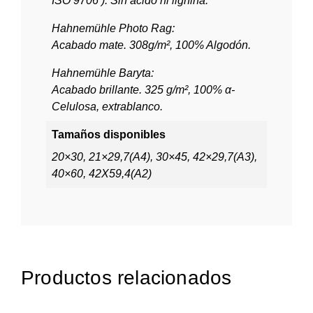
ISO 9706 ). Sin ácido ni lignina.
Hahnemühle Photo Rag:
Acabado mate. 308g/m², 100% Algodón.
Hahnemühle Baryta:
Acabado brillante. 325 g/m², 100% α-
Celulosa, extrablanco.
Tamaños disponibles
20×30, 21×29,7(A4), 30×45, 42×29,7(A3),
40×60, 42X59,4(A2)
Productos relacionados